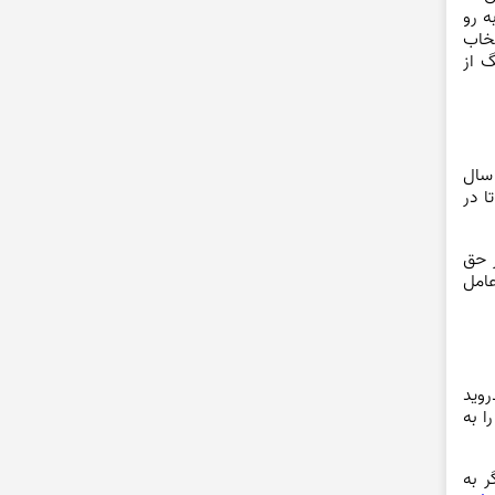
ه رو
تخاب
گ از
 سال
 تا در
ر حق
عامل
روید
 عامل آن را به
 سال ۲۰۰۸ معرفی کرد. اگر به