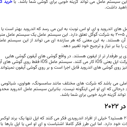
ین سیستم عامل می تواند گزینه خوبی برای گوشی شما باشد. با
خرید گ
اهید داشت.
مالکیت اندروید همان طور که اشاره کردیم از سال 2005 به شرکت گوگل تعلق دارد. این سیستم عامل یک سیستم عامل م
 هستند. به این معنی که هر سازنده ‌ای می ‌تواند از این سیستم‌ عام
بنا بر نیاز و ترجیح‌ خود تغییر دهد.
ی پر طرفدار تر از ایفون هستند. در واقع گوشی های آیفون گوشی‌ هایی
هستند که فقط با سیستم ‌عامل منحصر به ‌فرد شرکت اپل یعنی iOS کار می‌ کنند. سیستم ‌عامل iOS فقط 
یز روی گوشی های اندروید قابل اجرا است و بر روی گوشی آیفون نمیتواند 
ملی می باشد که شرکت های مختلف مانند سامسونگ، هواوی، شیائومی و 
ند درحالی که ای او اس اینگونه نیست. بنابراین سیستم عامل اندروید محدو
اند گزینه خرید خوبی برای شما باشد.
202
به دنبال پر فروش تریم گوشی های جهان در 2022 هستید؟ خیلی از افراد اندرویدی فکر می کنند که اپل تنها یک برند ل
ود دارد. اما این طرز فکر کاملا اشتباست و ای او اس یا اپل بارها با ا