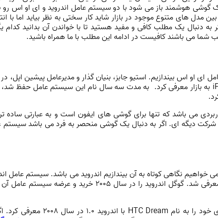
یک گوشی هوشمند باز می شود با دو سیستم عامل اندروید و ای او اس رو ب
 مدل های متنوع موجود در بازار شاید کار سختی به نظر بیاید اما با ان
ر به دنبال یک مطلب کافی و مفید هستید تا با خواندن آن بدانید کدام ی
 شما می باشند کافیست در ادامه این مطلب با ما همراه باشید.
ی او اس بیندازیم. استیو جابز، بنیان‌ گذار و مدیرعامل پیشین اپل، در
۲۰۰۷ اولین آیفون را با سیستم‌عامل iPhone OS 1 به بازار معرفی کرد. به مدت سه سال نام این سیستم‌ عامل حفظ شد،
بردی می باشد که تنها برای گوشی های ایفون است و به عبارتی ساده ت
ه شرکت دیگه ای. اگر به دنبال یک گوشی منحصر به فرد می باشد سیستم 
 خواهیم نگاهی کوتاه به آن بیندازیم اندروید می باشد. سیستم ‌عامل اند
در سال ۲۰۰۳ برای اولین بار توسط اندی رابین معرفی شد. گوگل اندروید را در سال ۲۰۰۵ خرید و عرضه سیستم
به این ترتیب بود که HTC اولین گوشی اندرویدی خود را به نام HTC Dream با اندروید 1.0 در