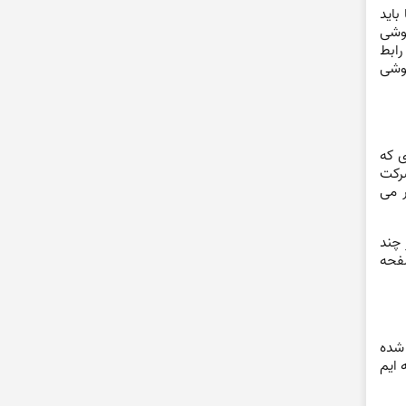
باید
 توجه کند، نرم افزار و رابط کاربری گوشی می باشد. برای مثال رابط کاربری One UI گوشی
نون اندروید ۱۱ را به همراه رابط
گوشی
ی که
شرکت
مانند گلکسی نوت 20 راهی بازار می‌
از چند
 از صفحه‌
شده
 ایم