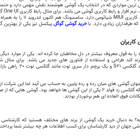
صلی ترین مواردی که در انتخاب یک گوشی هوشمند نقش مهمی دارد و حتما 
خوب باشد تا بتواند در نظر کاربران جلب
‌های سامسونگ عملکرد بهتری در مقایسه با رابط کاربری MIUI شیائومی دارد. سامسونگ هم ‌اک
خرید گوشی گوگل
پیکسل نیز یکی از بهترین 
 کاربران
 به قول معروف بیشتر در دل مخاطبان جا کرده اند. یکی از موارد دیگر
برند کند طراحی و استفاده از فناوری های جدید می باشد. برای مثال 
سامسونگ هر سال یک پرچم‌ دار سری اس مانند گلکسی S21 و یک پرچم ‌دار سری نوت 
گوشی‌ های سری گلکسی A هم به ‌عنوان گوشی‌ های میان ‌رده و رده پایین به ‌حساب می‌ آیند اما این شرکت 
وقت پیش گوشی‌ های سری Z را هم معرفی کرد که گلکسی زد فولد 2 یکی از این گوشی‌ ها خواهد بود. گوشی‌ هایی که
انات فوق‌ العاده‌ ای هم برخوردار بودند.
ه؟ به دنبال خرید یک گوشی از برند های مختلف هستید که کارشناسی 
وشی جهان از دید کارشناسان برای کسب اطلاعات هر چه بیشتر شما پرداخته