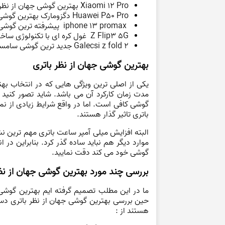
Xiaomi 12 Pro بهترین گوشی جهان از نظر انتوتو
Huawei P50 Pro دگزومارک بهترین گوشی جهان از برند هواوی
iphone 13 promax پیشرفته ترین گوشی دنیا از برند اپل
Z Flip3 5G غول کره ‌ای با تکنولوژی ساخت منحصر به ‌فرد
Galecsi z fold 2 جدید ترین گوشی سامسونگ با طراحی تاشو
بهترین گوشی جهان از نظر باتری
یکی از اصلی ترین ویژگی هایی که در انتخاب بهت
مدت زمان کارکرد آن می باشد. شاید تصور کنید
گوشی کافی است. اما در واقع شرایط زیادی از نمای
باتری تاثیر گذار هستند.
البته افزایش میلی آمپر ساعت باتری مهم ترین نش
موارد دیگر هم نباید ساده گذر کرد. بنابراین 
گوشی خود می کند دقت نمایید.
بررسی چند مورد بهترین گوشی جهان از نظ
ما در این مطلب تصمیم گرفته ایم بهترین گوشی ه
حین بررسی بهترین گوشی جهان از نظر باتری دست
هستند از :