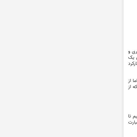
ری و
ی یک
رکرد
ا از
ه از
م تا
بارت