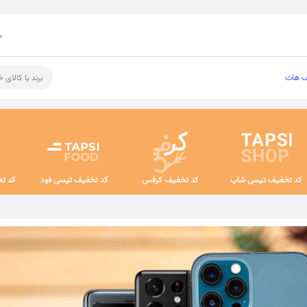
م
ف هات
برند یا کالای 
کد تخفیف تپسی شاپ
کد تخفیف کرفس
کد تخفیف تپسی فود
کد تخ