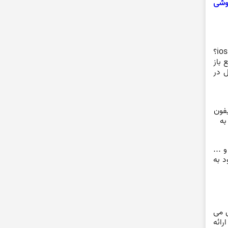
وشی
خب پس از نگاهی به پیشینه و ایجاد سیستم عامل های اندروید و ای او اس نوبت به این می رسد که اندروید بهتر است یا ios؟
نبع باز
ل در
روی گوشی های آیفون
به
...
د به
وکس می
رائه