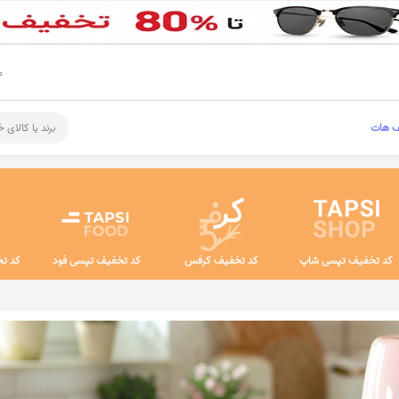
م
ف هات
برند یا کالای 
کد تخفیف تپسی شاپ
کد تخفیف کرفس
کد تخفیف تپسی فود
کد تخ