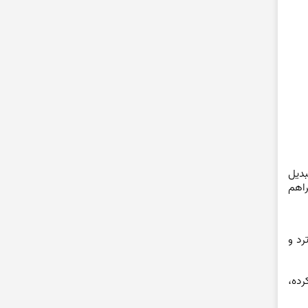
بدیل
راهم
رد و
رده،