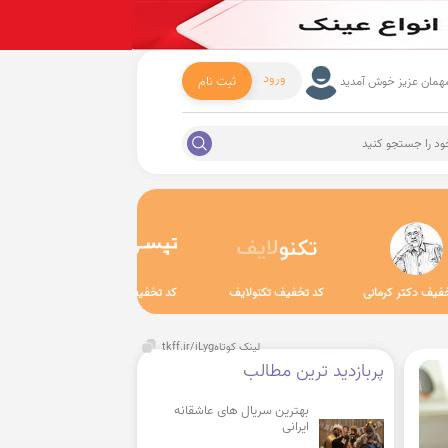
ورود
ثبت نام
همان عزیز خوش آمدید
خود را جستجو کنید
فیف دکتر کرمانی
کد تخفیف تکنولایف
کد تخفیف تپسی
کد تخفیف
لینک کوتاه
tkff.ir/iLyg
پربازدید ترین مطالب
بهترین سریال های عاشقانه
ایرانی