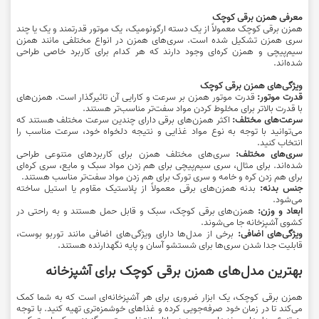
معرفی همزن برقی کوچک
همزن برقی کوچک معمولاً از یک دسته ارگونومیک، یک موتور قدرتمند و یک یا چند
سری همزن تشکیل شده است. سری‌های همزن در انواع مختلفی مانند همزن
سیم‌پیچی و همزن کره‌ای وجود دارند که هر کدام برای کاربرد خاصی طراحی
شده‌اند.
ویژگی‌های همزن برقی کوچک
قدرت موتور:
قدرت موتور همزن بر سرعت و کارایی آن تاثیرگذار است. همزن‌های
با قدرت بالاتر برای مخلوط کردن مواد سفت‌تر مناسب‌تر هستند.
سرعت‌های مختلف:
اکثر همزن‌های برقی دارای چندین سرعت مختلف هستند که
می‌توانید با توجه به نوع مواد غذایی و نتیجه دلخواه خود، سرعت مناسب را
انتخاب کنید.
سری‌های مختلف:
سری‌های مختلف همزن برای کاربردهای متنوعی طراحی
شده‌اند. برای مثال، سری سیم‌پیچی برای هم زدن مواد سبک و مایع، سری کره‌ای
برای هم زدن کره و خامه و سری تورک برای هم زدن مواد سفت‌تر مناسب هستند.
جنس بدنه:
بدنه همزن‌های برقی معمولاً از پلاستیک مقاوم یا استیل ساخته
می‌شود.
ابعاد و وزن:
همزن‌های برقی کوچک، سبک و قابل حمل هستند و به راحتی در
کشوی آشپزخانه جا می‌شوند.
ویژگی‌های اضافی:
برخی از مدل‌ها دارای ویژگی‌های اضافی مانند توربو بوست،
قابلیت جدا شدن سری‌ها برای شستشو آسان و پایه نگهدارنده هستند.
بهترین مدل‌های همزن برقی کوچک برای آشپزخانه
همزن برقی کوچک، یک ابزار ضروری برای هر آشپزخانه‌ای است که به شما کمک
می‌کند تا در زمان خود صرفه‌جویی کرده و غذاهای خوشمزه‌تری تهیه کنید. با توجه