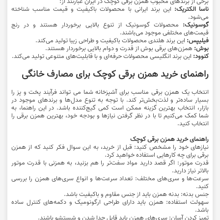
برخی از برندهای محبوب همزن برقی کوچک در ایران عبارتند از:
ناسا الکتریک:
این برند ایرانی با محصولات باکیفیت و قیمت مناسب شناخته
می‌شود.
گوسونیک:
محصولات گوسونیک از تنوع بالایی برخوردار هستند و در رنج
قیمت‌های مختلفی موجود می‌باشند.
فیلیپس:
این برند هلندی محصولات باکیفیت و طراحی زیبا تولید می‌کند.
بوش:
همزن‌های برقی بوش از قدرت و دوام بالایی برخوردار هستند.
کنوود:
این برند انگلیسی محصولات حرفه‌ای و با قابلیت‌های متنوعی تولید می‌کند.
راهنمای خرید همزن برقی کوچک برای مصارف خانگی
انتخاب یک همزن برقی مناسب برای آشپزخانه شما می تواند فرآیند پخت و پز را
بسیار ساده‌تر و لذت‌بخش‌تر کند. با توجه به تنوع مدل‌ها و برندهای موجود در
بازار، انتخاب بهترین گزینه ممکن است کمی گیج‌کننده باشد. در این راهنما، به
شما کمک می‌کنیم تا با در نظر گرفتن نیازها و بودجه خود، بهترین همزن برقی را
انتخاب کنید.
راهنمای خرید همزن برقی کوچک
نیازهای خود را مشخص کنید: قبل از خرید، به این سوال فکر کنید که از همزن
برقی برای چه کارهایی استفاده خواهید کرد.
قدرت موتور: اگر قصد دارید مواد سفت‌تر را هم بزنید، به همزنی با قدرت موتور
بالاتر نیاز دارید.
سرعت‌ها و سری‌های مختلف: تعداد سرعت‌ها و انواع سری‌های همزن را بررسی
کنید.
جنس بدنه: بدنه همزن باید از جنس مقاوم و باکیفیت باشد.
سهولت استفاده: همزن باید دارای طراحی ارگونومیک و دکمه‌های کنترل ساده
باشد.
تمیز کردن آسان: سری‌های همزن باید قابل جدا شدن و شستشو باشند.