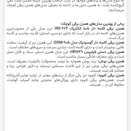
به تنوع مدل‌ها و برندهای موجود در بازار، انتخاب بهترین گزینه ممکن است کمی
گیج‌کننده باشد. به همین دلیل ما در ادامه به معرفی مدل‌های همزن برقی کوچک
می‌پردازیم:
برخی از بهترین مدل‌های همزن برقی کوچک:
همزن برقی کاسه دار ناسا الکتریک NS-972:
این مدل یکی از محبوب‌ترین
همزن‌های کاسه دار در بازار است که دارای دو سری استیل، قدرت مناسب و کاسه
بزرگ است.
همزن برقی کاسه دار گوسونیک مدل GSM-905:
این همزن نیز از کیفیت ساخت
بالایی برخوردار است و دارای کاسه ثابت، چندین سرعت و سری‌های مختلف است.
همزن برقی دستی فیلیپس HR1649:
این مدل همزن دستی سبک و قابل حمل
است و برای مصارف خانگی بسیار مناسب است.
همزن برقی بوش:
برند بوش همواره به تولید محصولات باکیفیت معروف است.
همزن‌های برقی بوش نیز از این قاعده مستثنی نیستند و دارای طراحی زیبا و
عملکرد قدرتمند هستند.
همزن برقی کنوود:
کنوود نیز یکی دیگر از برندهای معتبر در تولید لوازم آشپزخانه
است. همزن‌های برقی کنوود دارای ویژگی‌های متنوعی مانند آسیاب گوشت،
مخلوط کن و ... هستند.