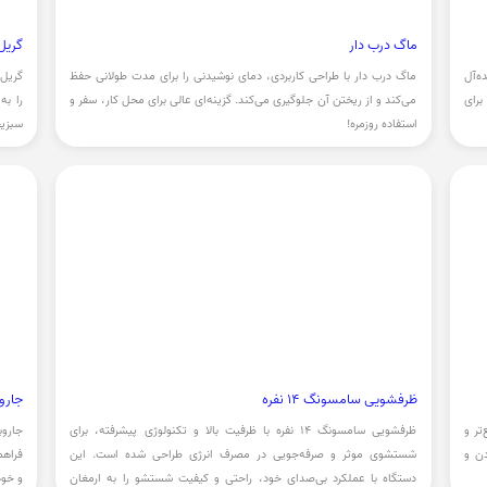
ماگ درب دار
گریل
ه‌آل
ماگ درب دار با طراحی کاربردی، دمای نوشیدنی را برای مدت طولانی حفظ
گریل 
برای
می‌کند و از ریختن آن جلوگیری می‌کند. گزینه‌ای عالی برای محل کار، سفر و
را ب
استفاده روزمره!
سبزیج
بسیار
ظرفشویی سامسونگ 14 نفره
جارو
تر و
ظرفشویی سامسونگ 14 نفره با ظرفیت بالا و تکنولوژی پیشرفته، برای
جاروب
دن و
شستشوی موثر و صرفه‌جویی در مصرف انرژی طراحی شده است. این
فراهم
دستگاه با عملکرد بی‌صدای خود، راحتی و کیفیت شستشو را به ارمغان
و خود