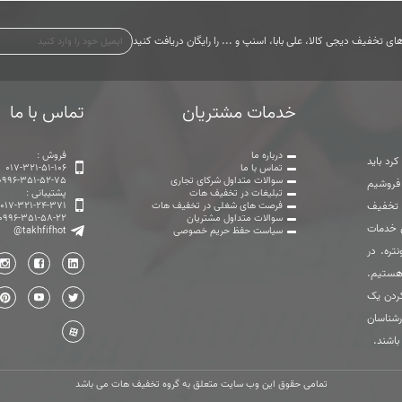
ی تخفیف دیجی کالا، علی بابا، اسنپ و ... را رایگان دریافت کنید
خدمات مشتریان
تماس با ما
درباره ما
فروش :
رد باید
تماس با ما
017-321-51-106
سوالات متداول شرکای تجاری
0996-351-52-75
 فروشیم
تبلیغات در تخفیف هات
پشتیبانی :
ت تخفیف
فرصت های شغلی در تخفیف هات
017-321-24-371
سوالات متداول مشتریان
0996-351-58-22
ی خدمات
سیاست حفظ حریم خصوصی
@takhfifhot
تره. در
هستیم.
ردن یک
رشناسان
باشند.
تمامی حقوق این وب سایت متعلق به گروه تخفیف هات می باشد