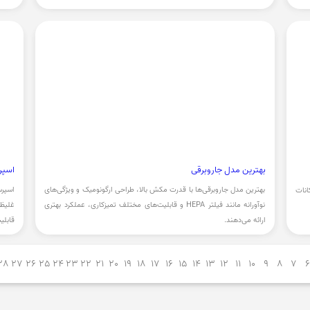
می‌آورد.
بهترین مدل جاروبرقی
اسپر
بهترین مدل جاروبرقی‌ها با قدرت مکش بالا، طراحی ارگونومیک و ویژگی‌های
اسپرس
نات
نوآورانه مانند فیلتر HEPA و قابلیت‌های مختلف تمیزکاری، عملکرد بهتری
غلیظ 
ارائه می‌دهند.
قابلی
28
27
26
25
24
23
22
21
20
19
18
17
16
15
14
13
12
11
10
9
8
7
6