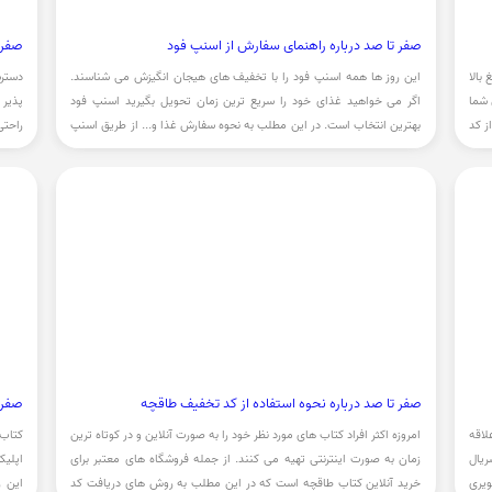
صفر تا صد درباره راهنمای سفارش از اسنپ فود
صفر ت
بالا
این روز ها همه اسنپ فود را با تخفیف های هیجان انگیزش می شناسند.
دسترس
 شما
اگر می خواهید غذای خود را سریع ترین زمان تحویل بگیرید اسنپ فود
پذیر 
ز کد
بهترین انتخاب است. در این مطلب به نحوه سفارش غذا و... از طریق اسنپ
راحتی
فود و معرفی اپلیکیشن اسنپ فود می پردازیم.
دریاف
صفر تا صد درباره نحوه استفاده از کد تخفیف طاقچه
صفر 
لاقه
امروزه اکثر افراد کتاب های مورد نظر خود را به صورت آنلاین و در کوتاه ترین
کتاب
ریال
زمان به صورت اینترنتی تهیه می کنند. از جمله فروشگاه های معتبر برای
اپلیک
ویری
خرید آنلاین کتاب طاقچه است که در این مطلب به روش های دریافت کد
این 