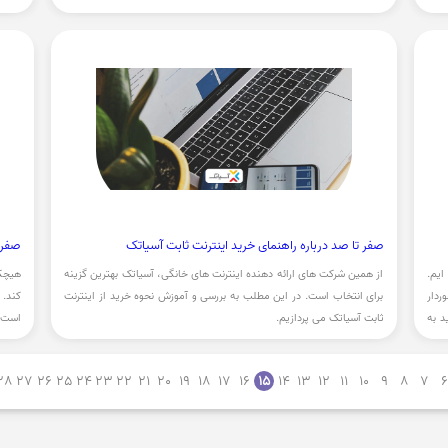
تخفیف طاقچه می پردازیم.
کتاب 
صفر تا صد درباره راهنمای خرید اینترنت ثابت آسیاتک
صفر 
ایم.
از همین شرکت های ارائه دهنده اینترنت های خانگی، آسیاتک بهترین گزینه
هیچک
ردار
برای انتخاب است. در این مطلب به بررسی و آموزش نحوه خرید از اینترنت
کند. 
د به
ثابت آسیاتک می پردازیم.
است.
سفری 
28
27
26
25
24
23
22
21
20
19
18
17
16
15
14
13
12
11
10
9
8
7
6