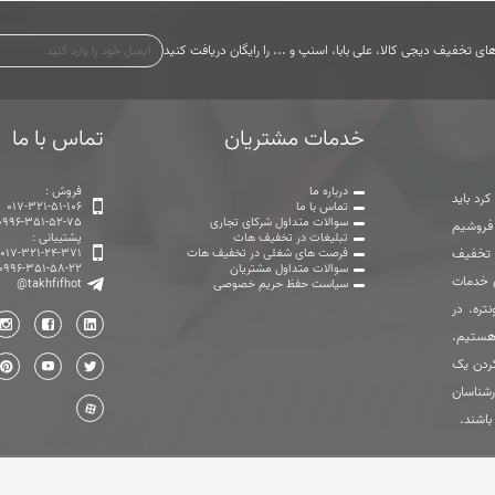
ی تخفیف دیجی کالا، علی بابا، اسنپ و ... را رایگان دریافت کنید
خدمات مشتریان
تماس با ما
درباره ما
فروش :
رد باید
تماس با ما
017-321-51-106
سوالات متداول شرکای تجاری
0996-351-52-75
 فروشیم
تبلیغات در تخفیف هات
پشتیبانی :
ت تخفیف
فرصت های شغلی در تخفیف هات
017-321-24-371
سوالات متداول مشتریان
0996-351-58-22
ی خدمات
سیاست حفظ حریم خصوصی
@takhfifhot
تره. در
هستیم.
ردن یک
رشناسان
باشند.
تمامی حقوق این وب سایت متعلق به گروه تخفیف هات می باشد